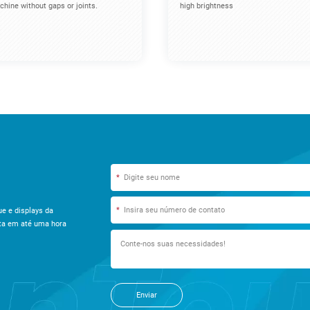
hine without gaps or joints.
high brightness
*
*
e e displays da
ta em até uma hora
Enviar