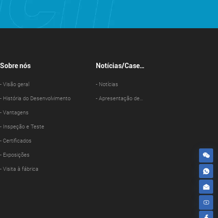
Sobre nós
Notícias/Case
Show
- Visão geral
- Notícias
- História do Desenvolvimento
- Apresentação de
- Vantagens
caso
- Inspeção e Teste
- Certificados
- Exposições
- Visita à fábrica