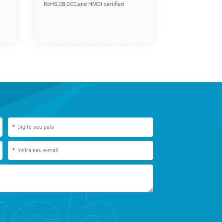
RoHS,CB,CCC,and HMDI certified
*
*