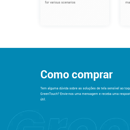
for various scenarios
mac
Como comprar
Tem alguma dúvida sobre as soluções de tela sensível ao toqu
GreenTouch? Envie-nos uma mensagem e receba uma respos
útil.