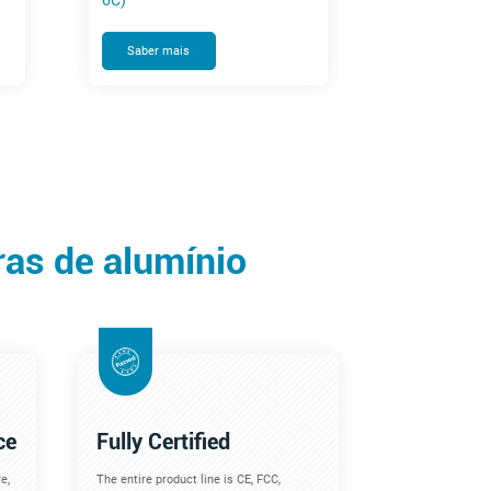
6C)
Saber mais
ras de alumínio
ce
Fully Certified
e,
The entire product line is CE, FCC,