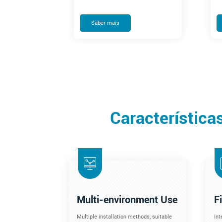
Saber mais
Característica
Multi-environment Use
F
Multiple installation methods, suitable
Int