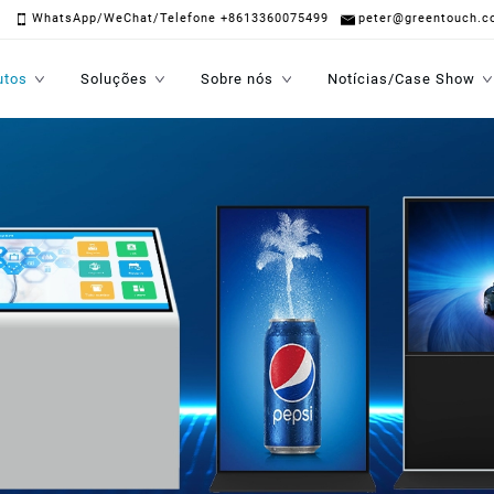
WhatsApp/WeChat/Telefone +8613360075499
peter@greentouch.c
utos
Soluções
Sobre nós
Notícias/Case Show