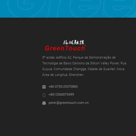
3º andar, edifício A2, Parque de Demonstração de
Tecnologia de Baixo Carbono da Silicon Valley Power, Rua
Guiyue, Comunidade Zhangge, Cidade de Guanlan, Nova
Área de Longhua, Shenzhen
+86 0755-29370883
+8613360075499
peter@greentouch.com.cn