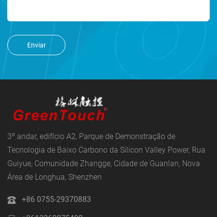
Enviar
3º andar, edifício A2, Parque de Demonstração de
Tecnologia de Baixo Carbono da Silicon Valley Power, Rua
Guiyue, Comunidade Zhangge, Cidade de Guanlan, Nova
Área de Longhua, Shenzhen
+86 0755-29370883