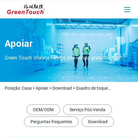
Apoiar
Green Touch oferece serviço pós-venda gratuito 7*24h
Posição:
Casa
>
Apoiar
>
Download
>
Quadro de toque
infravermelho
OEM/ODM
Serviço Pós-Venda
Perguntas frequentes
Download