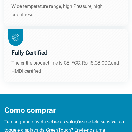
Wide temperature range, high Pressure, high
brightness
Fully Certified
The entire product line is CE, FCC, RoHS,CB,CCC,and
HMDI certified
Como comprar
Tem alguma dúvida sobre as soluções de tela sensível ao
toque e displays da GreenTouch? Envie-nos uma