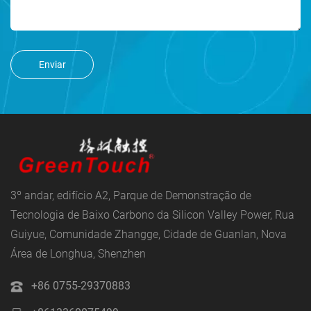
Enviar
3º andar, edifício A2, Parque de Demonstração de
Tecnologia de Baixo Carbono da Silicon Valley Power, Rua
Guiyue, Comunidade Zhangge, Cidade de Guanlan, Nova
Área de Longhua, Shenzhen
+86 0755-29370883