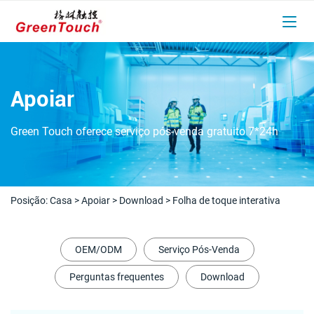
Apoiar
Green Touch oferece serviço pós-venda gratuito 7*24h
Posição:
Casa
>
Apoiar
>
Download
>
Folha de toque interativa
OEM/ODM
Serviço Pós-Venda
Perguntas frequentes
Download