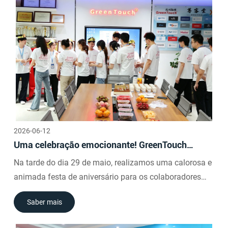
2026-06-12
Uma celebração emocionante! GreenTouch
oferece uma festa de aniversário alegre para
Na tarde do dia 29 de maio, realizamos uma calorosa e
funcionários em maio
animada festa de aniversário para os colaboradores
que comemoraram seus aniversariantes de maio. O
Saber mais
evento foi repleto de risadas e alegria, repleto de
carinho e emoção.