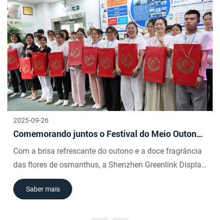
2025-09-26
Comemorando juntos o Festival do Meio Outono
e o Dia Nacional.
Com a brisa refrescante do outono e a doce fragrância
das flores de osmanthus, a Shenzhen Greenlink Display
Technology Co., Ltd. presenteou seus funcionários com
Saber mais
lembranças do Festival do Meio Outono, à medida que
o Festival do Meio Outono e o Dia Nacional se
aproximavam, permitindo que eles sentissem o calor e