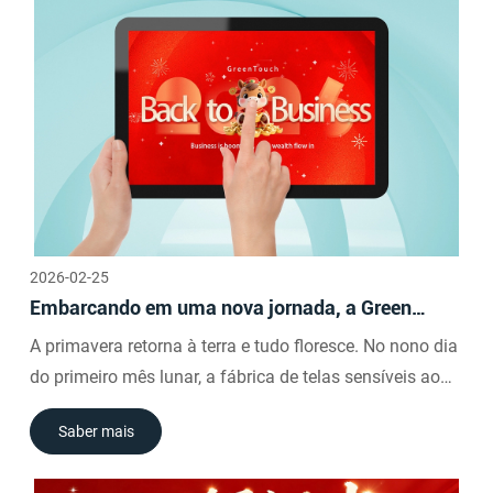
empresa.
2026-02-25
Embarcando em uma nova jornada, a Green
Touch retoma suas operações em plena
A primavera retorna à terra e tudo floresce. No nono dia
capacidade.
do primeiro mês lunar, a fábrica de telas sensíveis ao
toque GreenTouch Industrial, em Shenzhen, deu as
Saber mais
boas-vindas ao seu primeiro dia útil do Ano do Cavalo
em uma atmosfera festiva e tranquila. Às 8h30, todos