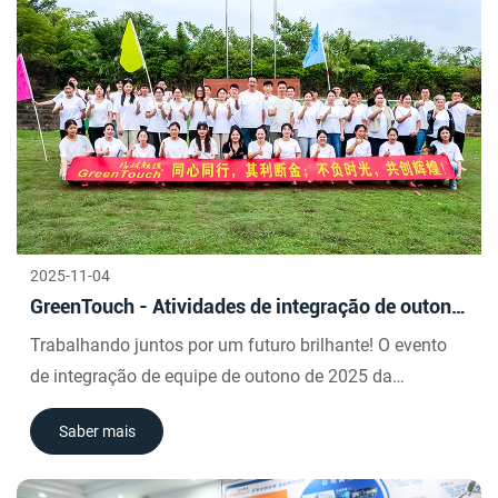
Daotian Piaoxiang.
2025-11-04
GreenTouch - Atividades de integração de outono
em Qingyuan e Yingde
Trabalhando juntos por um futuro brilhante! O evento
de integração de equipe de outono de 2025 da
GreenTouch em Yingde, Qingyuan, foi concluído com
Saber mais
sucesso.