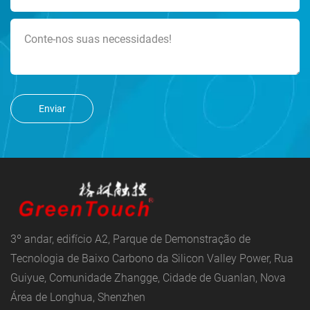
Enviar
3º andar, edifício A2, Parque de Demonstração de
Tecnologia de Baixo Carbono da Silicon Valley Power, Rua
Guiyue, Comunidade Zhangge, Cidade de Guanlan, Nova
Área de Longhua, Shenzhen