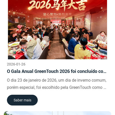
os funcionários se reuniram no galpão de produção
para uma breve, porém entusiasmada, cerimônia de
abertura, dando início a um novo ano de trabalho árduo
em conjunto.
2026-01-26
O Gala Anual GreenTouch 2026 foi concluído com
sucesso.
O dia 23 de janeiro de 2026, um dia de inverno comum,
porém especial, foi escolhido pela GreenTouch como a
data para seu grande evento anual — o Jantar de Gala
Saber mais
Anual de 2026. Às 18h daquela noite, o tão aguardado
jantar de gala teve início pontualmente no Hotel