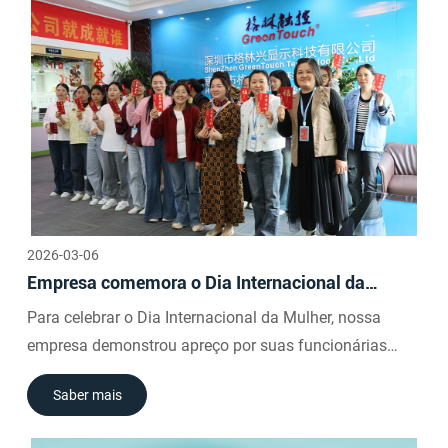
2026-03-06
Empresa comemora o Dia Internacional da
Mulher com envelopes vermelhos para
Para celebrar o Dia Internacional da Mulher, nossa
funcionárias
empresa demonstrou apreço por suas funcionárias
distribuindo envelopes vermelhos especiais. O gesto,
Saber mais
que visava homenagear sua dedicação e contribuições,
trouxe sorrisos e alegria a todas as mulheres da