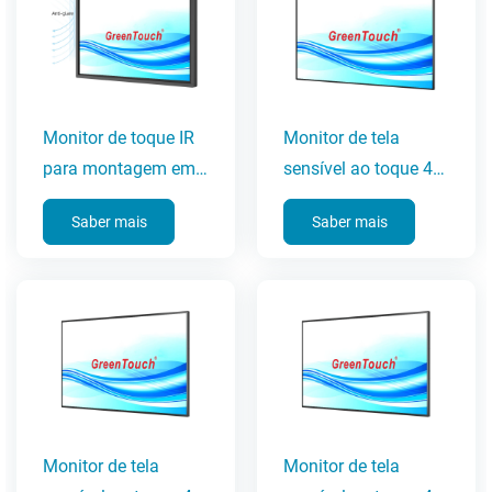
Monitor de toque IR
Monitor de tela
para montagem em
sensível ao toque 4K
parede de 32 a 65
UHD de 65
Saber mais
Saber mais
polegadas (série 6C-
polegadas
IR)
Monitor de tela
Monitor de tela