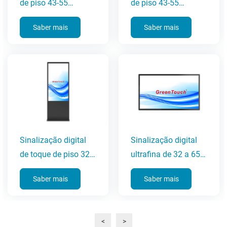
de piso 43-55
de piso 43-55
polegadas (série
polegadas (série
Saber mais
Saber mais
SWLD)
SWLB)
Sinalização digital
Sinalização digital
de toque de piso 32-
ultrafina de 32 a 65
65 polegadas (série
polegadas (série 7A-
Saber mais
Saber mais
6C)
G)
<
>