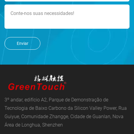
Enviar
3º andar, edifício A2, Parque de Demonstração de
Tecnologia de Baixo Carbono da Silicon Valley Power, Rua
Guiyue, Comunidade Zhangge, Cidade de Guanlan, Nova
Área de Longhua, Shenzhen