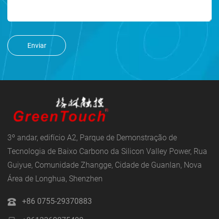
Enviar
3º andar, edifício A2, Parque de Demonstração de
Tecnologia de Baixo Carbono da Silicon Valley Power, Rua
Guiyue, Comunidade Zhangge, Cidade de Guanlan, Nova
Área de Longhua, Shenzhen
+86 0755-29370883