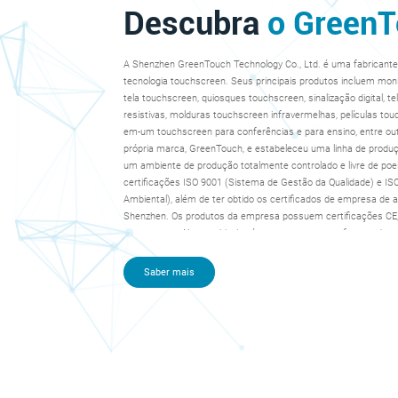
Descubra
o Green
A Shenzhen GreenTouch Technology Co., Ltd. é uma fabricante
tecnologia touchscreen. Seus principais produtos incluem mo
tela touchscreen, quiosques touchscreen, sinalização digital, t
resistivas, molduras touchscreen infravermelhas, películas to
em-um touchscreen para conferências e para ensino, entre ou
própria marca, GreenTouch, e estabeleceu uma linha de produ
um ambiente de produção totalmente controlado e livre de poe
certificações ISO 9001 (Sistema de Gestão da Qualidade) e I
Ambiental), além de ter obtido os certificados de empresa de al
Shenzhen. Os produtos da empresa possuem certificações CE,
entre outras. Nosso objetivo é nos tornarmos um fornecedor c
touchscreen, produzindo produtos de alto valor agregado e of
completas em todo o mundo.
Saber mais