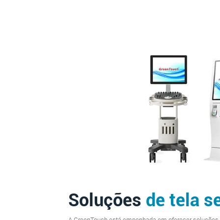
Soluções
de tela s
toque
A GreenTouch está empenhada em oferecer soluções de