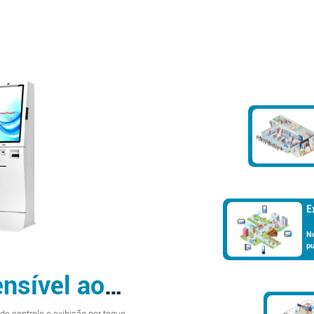
Expos
Nos úl
public
utiliz
public
ensível ao
pedest
Atualm
se uma
muita
 controle e exibição por toque