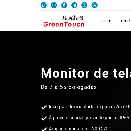
Casa
Prod
PC com painel
De 7 a 65 polegadas
Opções de arquitetura X86 ou ARM