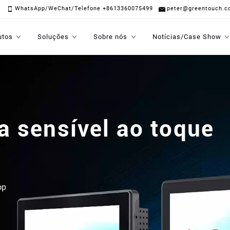
WhatsApp/WeChat/Telefone +8613360075499
peter@greentouch.c
utos
Soluções
Sobre nós
Notícias/Case Show
 de toque