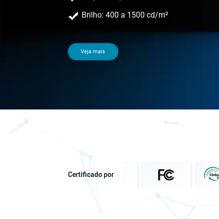
Resolução Full HD, UHD
À prova d'água/à prova de poeira: lP65
Incorporado/montado na parede/deskt
Veja mais
Certificado por