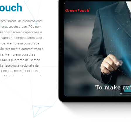
Touch
 profissional de produtos com
nitores touchscreen, PCs com
elas touchscreen capacitivas e
uchscreen, computadores tudo-
tros. A empresa possui sua
ção totalmente automatizada e
ira. A empresa possui as
SO 14001 (Sistema de Gestão
ta tecnologia nacional e de
 FCC, CB, RoHS, CCC, HDMI,
onfiável de produtos com tela
erecendo soluções touchscreen