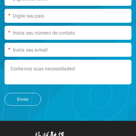
*
*
*
Enviar