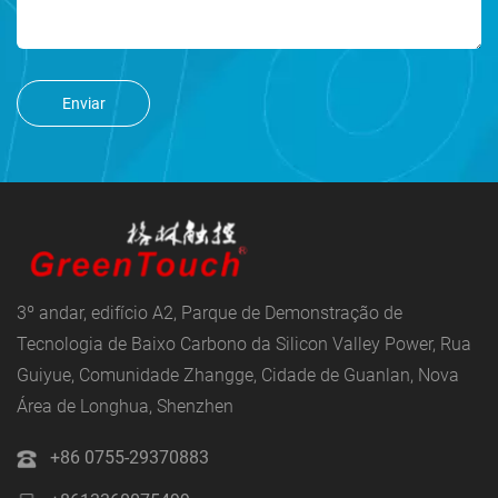
Enviar
3º andar, edifício A2, Parque de Demonstração de
Tecnologia de Baixo Carbono da Silicon Valley Power, Rua
Guiyue, Comunidade Zhangge, Cidade de Guanlan, Nova
Área de Longhua, Shenzhen
+86 0755-29370883