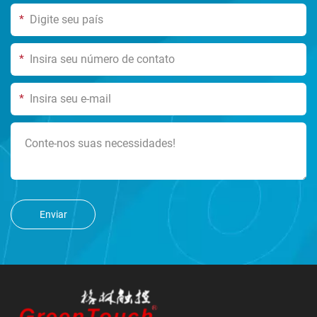
*
*
*
Enviar