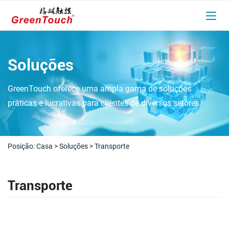
Soluções
GreenTouch oferece uma ampla gama de soluções
práticas e lucrativas para clientes de diversos setores
Posição:
Casa
>
Soluções
>
Transporte
Transporte