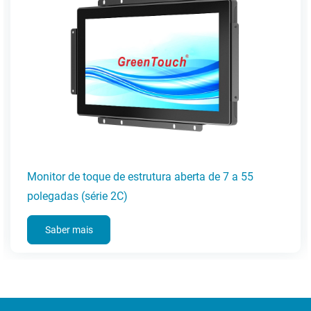
PC com painel de toque para montagem em paine
10,1-23,8 polegadas (série 3E)
Saber mais