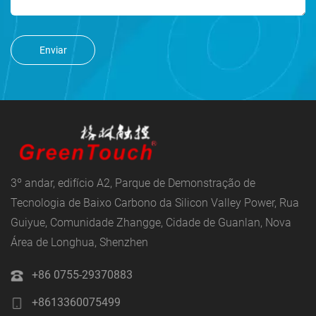
Enviar
3º andar, edifício A2, Parque de Demonstração de
Tecnologia de Baixo Carbono da Silicon Valley Power, Rua
Guiyue, Comunidade Zhangge, Cidade de Guanlan, Nova
Área de Longhua, Shenzhen
+86 0755-29370883
+8613360075499