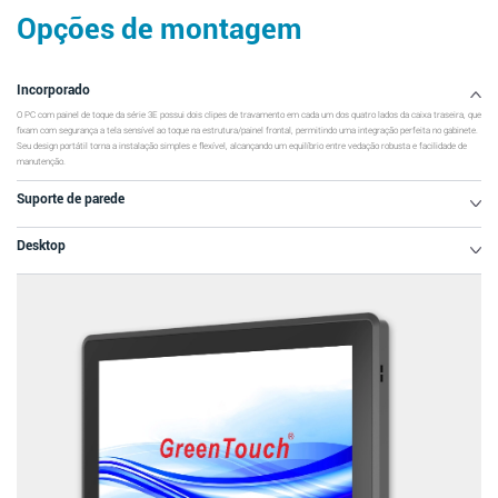
Opções de montagem
Incorporado
O PC com painel de toque da série 3E possui dois clipes de travamento em cada um dos quatro lados da caixa traseira, que
fixam com segurança a tela sensível ao toque na estrutura/painel frontal, permitindo uma integração perfeita no gabinete.
Seu design portátil torna a instalação simples e flexível, alcançando um equilíbrio entre vedação robusta e facilidade de
manutenção.
Suporte de parede
Desktop