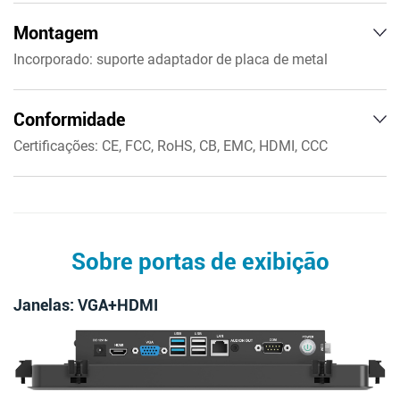
Armazenamento de umidade: 10% a 90% (sem
Montagem
condensação)
Incorporado: suporte adaptador de placa de metal
Suporte de parede:VESA 75x75/100x100mm
Desktop: suporte de montagem VESA
Conformidade
Certificações: CE, FCC, RoHS, CB, EMC, HDMI, CCC
Padrões: IP65 à prova d'água/à prova de poeira, IK06 à
prova de explosão
Sobre portas de exibição
Janelas: VGA+HDMI