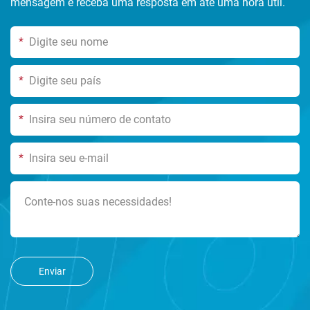
mensagem e receba uma resposta em até uma hora útil.
*
*
*
*
Enviar