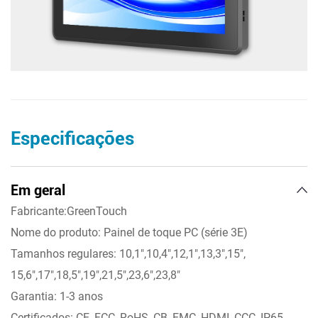
Especificações
Em geral
Fabricante:GreenTouch
Nome do produto: Painel de toque PC (série 3E)
Tamanhos regulares: 10,1",10,4",12,1",13,3",15",
15,6",17",18,5",19",21,5",23,6",23,8"
Garantia: 1-3 anos
Certificados: CE, FCC, RoHS, CB, EMC, HDMI, CCC, IP65,