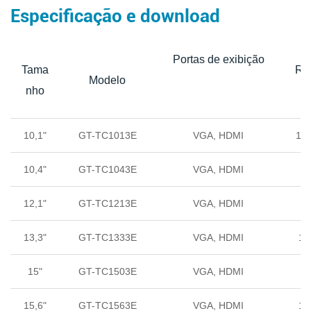
Especificação e download
Portas de exibição
Tama
Ra
Modelo
nho
10,1"
GT-TC1013E
VGA, HDMI
16:
10,4"
GT-TC1043E
VGA, HDMI
4:
12,1"
GT-TC1213E
VGA, HDMI
4:
13,3"
GT-TC1333E
VGA, HDMI
16
15"
GT-TC1503E
VGA, HDMI
4:
15,6"
GT-TC1563E
VGA, HDMI
16