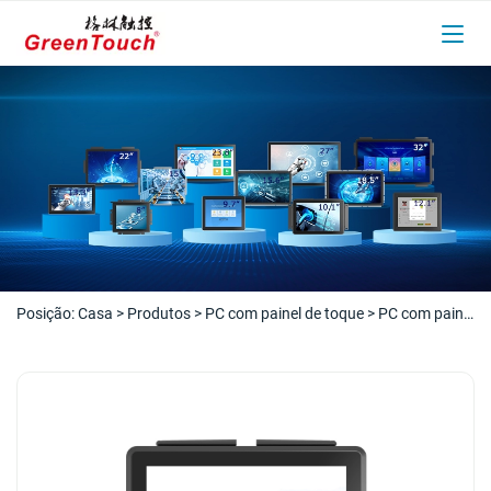
Posição:
Casa
>
Produtos
>
PC com painel de toque
>
PC com painel
de toque do Windows
>
PC com painel de toque para montagem em
painel 10,1-23,8 polegadas (série 3E)