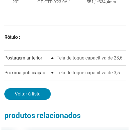
23"
GT-CTP-Y23.0A-1
551,1*334,4mm
5
Rótulo :
Postagem anterior
Tela de toque capacitiva de 23,6
a 65 polegadas
Próxima publicação
Tela de toque capacitiva de 3,5 a
13,3 polegadas
Voltar à lista
produtos relacionados