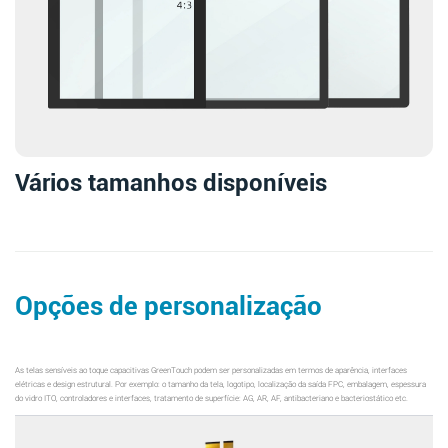
Vários tamanhos disponíveis
Opções de personalização
As telas sensíveis ao toque capacitivas GreenTouch podem ser personalizadas em termos de aparência, interfaces
elétricas e design estrutural. Por exemplo: o tamanho da tela, logotipo, localização da saída FPC, embalagem, espessura
do vidro ITO, controladores e interfaces, tratamento de superfície: AG, AR, AF, antibacteriano e bacteriostático etc.