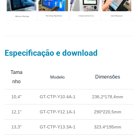
Especificação e download
Tama
Dimensões
Modelo
nho
10,4"
GT-CTP-Y10.4A-1
236,2*178,4mm
2
12,1"
GT-CTP-Y12.1A-1
290*220,5mm
13,3"
GT-CTP-Y13.3A-1
323,4*195mm