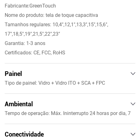
Fabricante:GreenTouch
Nome do produto: tela de toque capacitiva
Tamanhos regulares: 10,4",12,1",13,3",15",15,6",
17",18,5",19",21,5",22",23"
Garantia: 1-3 anos
Certificados: CE, FCC, RoHS
Painel
Tipo de painel: Vidro + Vidro ITO + SCA + FPC
Dureza superficial:≥6H
Tamanho diagonal: 10,4 a 23 polegadas
Ambiental
Proporção: 16:9,4:3,16:10
Tempo de operação: Máx. Ininterrupto 24 horas por dia, 7
Resolução: 4096x4096
dias por semana
Velocidade de resposta: <10ms
Temperatura operacional: –10°C a 50°C
Conectividade
Tecnologia de toque: 10 a 20 pontos de toque capacitivos