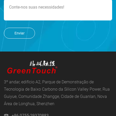
Enviar
3º andar, edifício A2, Parque de Demonstração de
Tecnologia de Baixo Carbono da Silicon Valley Power, Rua
Guiyue, Comunidade Zhangge, Cidade de Guanlan, Nova
Área de Longhua, Shenzhen
+86 0755-29370883