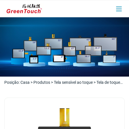
Posição:
Casa
>
Produtos
>
Tela sensível ao toque
>
Tela de toque
capacitiva
>
Tela de toque capacitiva de 10,4 a 23 polegadas